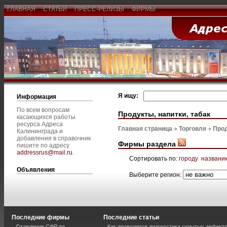
ГЛАВНАЯ
СТАТЬИ
ПРЕСС-РЕЛИЗЫ
ФИРМЫ
Я ищу:
Информация
По всем вопросам
Продукты, напитки, табак
касающихся работы
ресурса Адреса
Главная страница
Торговля
Прод
Калининграда и
добавления в справочник
Фирмы раздела
пишите по адресу
addressrus@mail.ru
.
Сортировать по:
городу
названи
Объявления
Выберите регион:
Последние фирмы
Последние статьи
Отделение СФР по
Как проводится диагностика скрытых дефекто