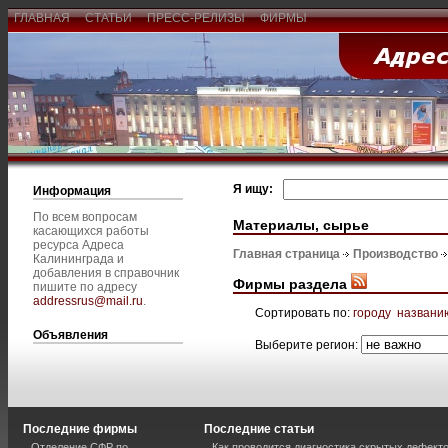
ГЛАВНАЯ
СТАТЬИ
ПРЕСС-РЕЛИЗЫ
ФИРМЫ
Я ищу:
Информация
По всем вопросам
Материалы, сырье
касающихся работы
ресурса Адреса
Главная страница
Производство
Калининграда и
добавления в справочник
Фирмы раздела
пишите по адресу
addressrus@mail.ru
.
Сортировать по:
городу
названи
Объявления
Выберите регион:
Последние фирмы
Последние статьи
Отделение СФР по
Как проводится диагностика скрытых дефекто