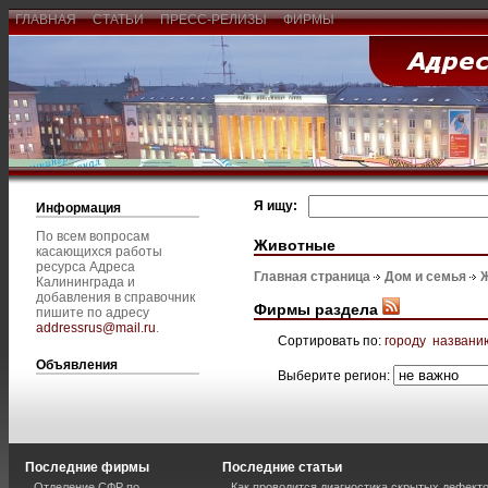
ГЛАВНАЯ
СТАТЬИ
ПРЕСС-РЕЛИЗЫ
ФИРМЫ
Я ищу:
Информация
По всем вопросам
Животные
касающихся работы
ресурса Адреса
Главная страница
Дом и семья
Калининграда и
добавления в справочник
Фирмы раздела
пишите по адресу
addressrus@mail.ru
.
Сортировать по:
городу
названи
Объявления
Выберите регион:
Последние фирмы
Последние статьи
Отделение СФР по
Как проводится диагностика скрытых дефекто