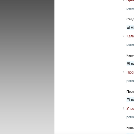
реги
Свед
Кал
2.
реги
Карт
Про
3.
реги
Прок
Упр
4.
реги
Конт