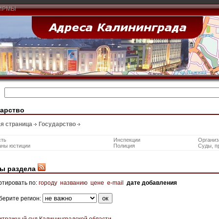
ИРМЫ
дарство
я страница
Государство
сть
Инспекции
Организ
аны юстиции
Полиция
Суды, п
ы раздела
ртировать по:
городу
названию
цене
e-mail
дате добавления
берите регион:
итражный суд Калининградской области