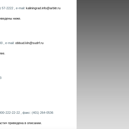
 57-2222 , e-mail:
kaliningrad.info@arbitr.ru
иведены ниже.
0 , e-mail:
oblsud.kln@sudrf.ru
лее.
3
800-222-22-22 , факс: (401) 264-0536
сти» приведена в описании.