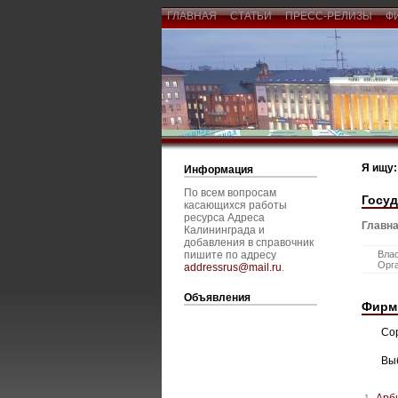
ГЛАВНАЯ
СТАТЬИ
ПРЕСС-РЕЛИЗЫ
Ф
Я ищу:
Информация
По всем вопросам
Госу
касающихся работы
ресурса Адреса
Главна
Калининграда и
добавления в справочник
пишите по адресу
Вла
Орг
addressrus@mail.ru
.
Объявления
Фирм
Со
Вы
Арб
1.