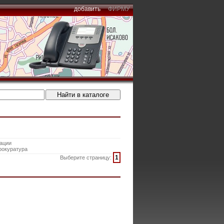
добавить
ФИРМУ
ации
рокуратура
1
Выберите страницу: