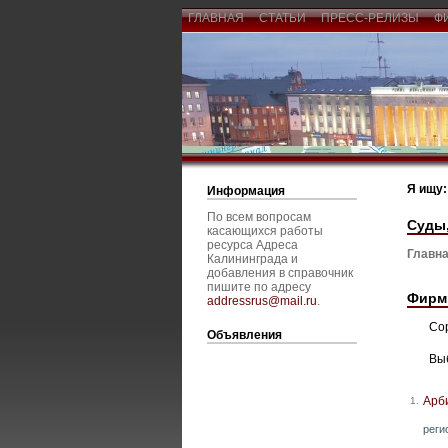
ГЛАВНАЯ
СТАТЬИ
ПРЕСС-РЕЛИЗЫ
Ф
Я ищу:
Информация
По всем вопросам
Суды,
касающихся работы
ресурса Адреса
Главна
Калининграда и
добавления в справочник
пишите по адресу
Фирм
addressrus@mail.ru
.
Со
Объявления
Вы
Арб
1.
реги