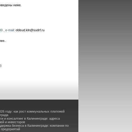
иведены ниже.
0 , e-mail:
oblsud.kln@sudrf.ru
лее.
3
26 году: как рост коммунальных платежей
нграда
ги и консалтинг в Калининграде: адреса
ей и инвесторов
держка бизнеса в Калининграде: компании по
 предприятий