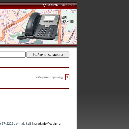
добавить
ФИРМУ
1
Выберите страницу:
 57-2222 , e-mail:
kaliningrad.info@arbitr.ru