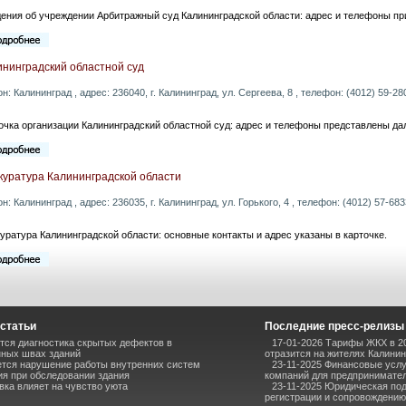
ения об учреждении Арбитражный суд Калининградской области: адрес и телефоны пр
ининградский областной суд
он: Калининград , адрес: 236040, г. Калининград, ул. Сергеева, 8 , телефон: (4012) 59-280
очка организации Калининградский областной суд: адрес и телефоны представлены да
куратура Калининградской области
он: Калининград , адрес: 236035, г. Калининград, ул. Горького, 4 , телефон: (4012) 57-683
уратура Калининградской области: основные контакты и адрес указаны в карточке.
статьи
Последние пресс-релизы
тся диагностика скрытых дефектов в
17-01-2026 Тарифы ЖКХ в 20
ных швах зданий
отразится на жителях Калини
ется нарушение работы внутренних систем
23-11-2025 Финансовые услу
я при обследовании здания
компаний для предпринимател
вка влияет на чувство уюта
23-11-2025 Юридическая под
регистрации и сопровождению