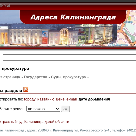
ИРМЫ
 прокуратура
я страница
Государство
Суды, прокуратура
ы раздела
ртировать по:
городу
названию
цене
e-mail
дате добавления
берите регион:
итражный суд Калининградской области
он: Калининград , адрес: 236040, г. Калининград, ул. Рокоссовского, 2-4 , телефон: (4012)