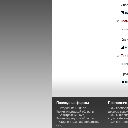
Свед
Кал
2.
реги
Карт
Про
3.
реги
Прок
Последние фирмы
Последние 
Отделение СФР по
Как проводи
Калининградской области
деформацион
Арбитражный суд
Как выявля
Калининградской области
водоснабжени
Калининградский областной
Как обстано
суд