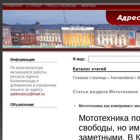
ГЛАВНАЯ
СТАТЬИ
ПРЕСС-РЕЛИЗЫ
ФИРМЫ
Я ищу:
Информация
По всем вопросам
Каталог статей
касающихся работы
ресурса Адреса
Главная страница
Автомобили
М
Калининграда и
добавления в справочник
пишите по адресу
Статьи раздела Мототехника
addressrus@mail.ru
.
Объявления
Мототехника как компромисс ме
1.
Мототехника п
свободы, но им
заметными. В К