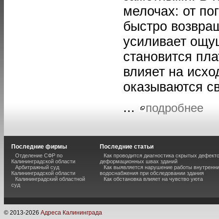
мелочах: от по
быстро возвра
усиливает ощу
становится пла
влияет на исхо
оказываются с
...
подробнее
Последние фирмы
Последние статьи
Отделение СФР по
Как проводится диагностика скрытых дефекто
Калининградской области
деформационных швах зданий
Арбитражный суд
Как выявляется нарушение работы внутренн
Калининградской области
водоснабжения при обследовании здания
Калининградский областной
Как обстановка влияет на чувство уюта
суд
© 2013-
2026
Адреса Калининграда