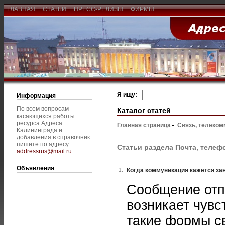
ГЛАВНАЯ
СТАТЬИ
ПРЕСС-РЕЛИЗЫ
ФИРМЫ
Я ищу:
Информация
По всем вопросам
Каталог статей
касающихся работы
ресурса Адреса
Главная страница
Связь, телеком
Калининграда и
добавления в справочник
пишите по адресу
Статьи раздела Почта, телеф
addressrus@mail.ru
.
Объявления
Когда коммуникация кажется з
1.
Сообщение отп
возникает чувс
такие формы с