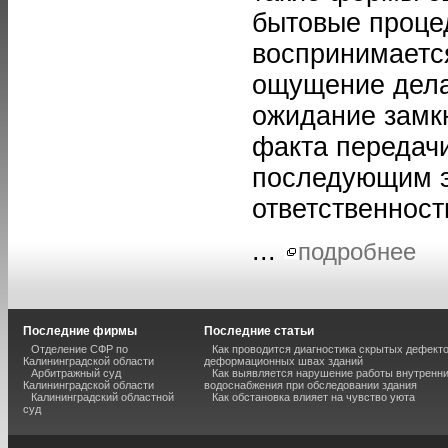
бытовые проце
воспринимается
ощущение дела
ожидание замк
факта передачи
последующим э
ответственнос
...
подробнее
Последние фирмы
Последние статьи
Отделение СФР по
Как проводится диагностика скрытых дефекто
Калининградской области
деформационных швах зданий
Арбитражный суд
Как выявляется нарушение работы внутренн
Калининградской области
водоснабжения при обследовании здания
Калининградский областной
Как обстановка влияет на чувство уюта
суд