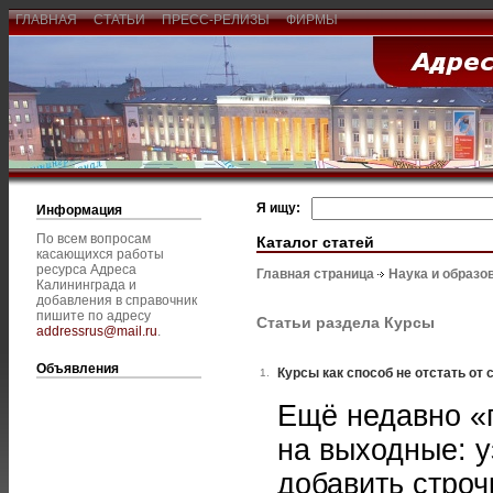
ГЛАВНАЯ
СТАТЬИ
ПРЕСС-РЕЛИЗЫ
ФИРМЫ
Я ищу:
Информация
По всем вопросам
Каталог статей
касающихся работы
ресурса Адреса
Главная страница
Наука и образо
Калининграда и
добавления в справочник
пишите по адресу
Статьи раздела Курсы
addressrus@mail.ru
.
Объявления
Курсы как способ не отстать от
1.
Ещё недавно «п
на выходные: у
добавить строч