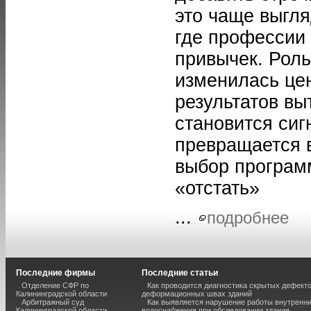
это чаще выгля
где профессии
привычек. Роль
изменилась це
результатов вы
становится сиг
превращается в
выбор програм
«отстать»
...
подробнее
Последние фирмы
Последние статьи
Отделение СФР по
Как проводится диагностика скрытых дефекто
Калининградской области
деформационных швах зданий
Арбитражный суд
Как выявляется нарушение работы внутренн
Калининградской области
водоснабжения при обследовании здания