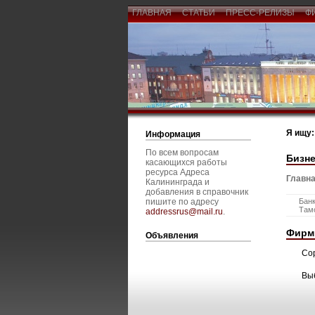
ГЛАВНАЯ
СТАТЬИ
ПРЕСС-РЕЛИЗЫ
Ф
Я ищу:
Информация
По всем вопросам
Бизне
касающихся работы
ресурса Адреса
Главна
Калининграда и
добавления в справочник
пишите по адресу
Банк
Там
addressrus@mail.ru
.
Фирм
Объявления
Со
Вы