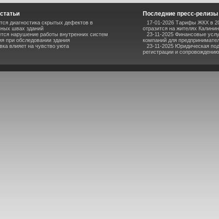
статьи
Последние пресс-релизы
тся диагностика скрытых дефектов в
17-01-2026 Тарифы ЖКХ в 20
ных швах зданий
отразится на жителях Калини
ется нарушение работы внутренних систем
23-11-2025 Финансовые услу
я при обследовании здания
компаний для предпринимател
вка влияет на чувство уюта
23-11-2025 Юридическая под
регистрации и сопровождению