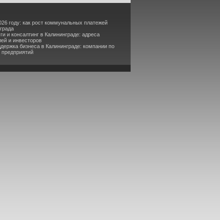
26 году: как рост коммунальных платежей
нграда
ги и консалтинг в Калининграде: адреса
ей и инвесторов
держка бизнеса в Калининграде: компании по
 предприятий