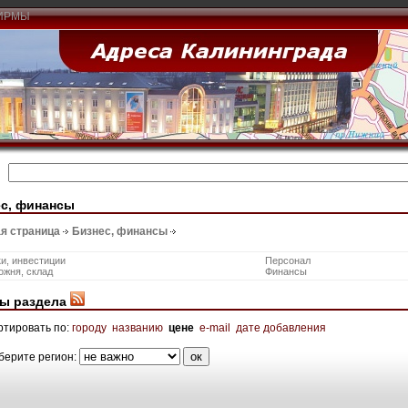
ИРМЫ
с, финансы
я страница
Бизнес, финансы
и, инвестиции
Персонал
ожня, склад
Финансы
ы раздела
ртировать по:
городу
названию
цене
e-mail
дате добавления
берите регион: