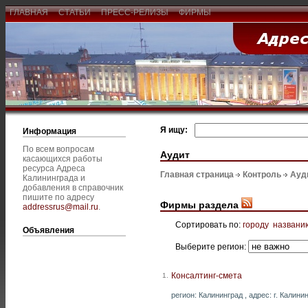
ГЛАВНАЯ
СТАТЬИ
ПРЕСС-РЕЛИЗЫ
ФИРМЫ
Я ищу:
Информация
По всем вопросам
Аудит
касающихся работы
ресурса Адреса
Главная страница
Контроль
Ауд
Калининграда и
добавления в справочник
пишите по адресу
Фирмы раздела
addressrus@mail.ru
.
Сортировать по:
городу
названи
Объявления
Выберите регион:
Консалтинг-смета
1.
регион: Калининград , адрес: г. Калини