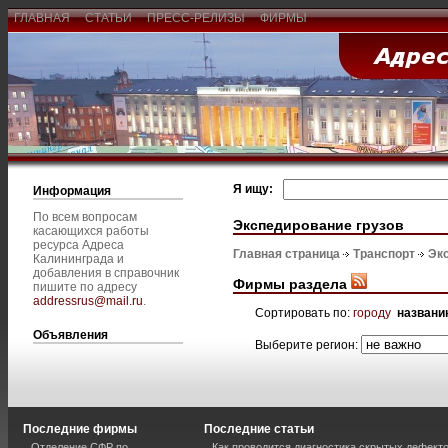
ГЛАВНАЯ
СТАТЬИ
ПРЕСС-РЕЛИЗЫ
ФИРМЫ
Я ищу:
Информация
По всем вопросам
Экспедирование грузов
касающихся работы
ресурса Адреса
Главная страница
Транспорт
Эк
Калининграда и
добавления в справочник
Фирмы раздела
пишите по адресу
addressrus@mail.ru
.
Сортировать по:
городу
названи
Объявления
Выберите регион:
Последние фирмы
Последние статьи
Отделение СФР по
Как проводится диагностика скрытых дефекто