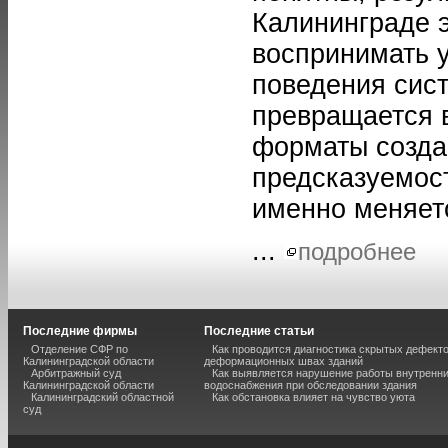
Калининграде 
воспринимать 
поведения сис
превращается в
форматы созда
предсказуемос
именно меняетс
...
подробнее
Последние фирмы
Последние статьи
Отделение СФР по
Как проводится диагностика скрытых дефекто
Калининградской области
деформационных швах зданий
Арбитражный суд
Как выявляется нарушение работы внутренн
Калининградской области
водоснабжения при обследовании здания
Калининградский областной
Как обстановка влияет на чувство уюта
суд