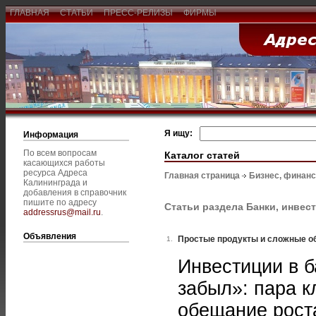
ГЛАВНАЯ
СТАТЬИ
ПРЕСС-РЕЛИЗЫ
ФИРМЫ
Я ищу:
Информация
По всем вопросам
Каталог статей
касающихся работы
ресурса Адреса
Главная страница
Бизнес, финан
Калининграда и
добавления в справочник
пишите по адресу
Статьи раздела Банки, инвес
addressrus@mail.ru
.
Объявления
Простые продукты и сложные о
1.
Инвестиции в б
забыл»: пара к
обещание рост