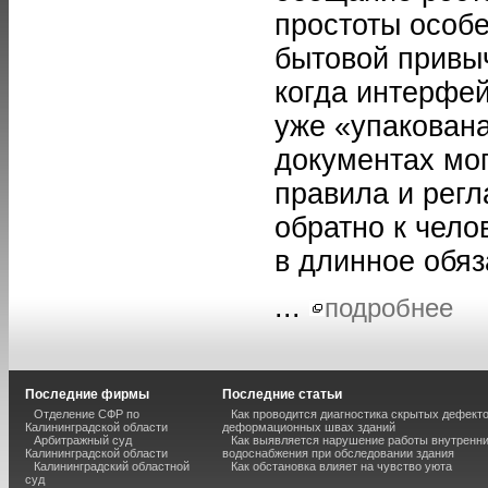
простоты особе
бытовой привы
когда интерфей
уже «упакована
документах мог
правила и рег
обратно к чело
в длинное обяз
...
подробнее
Последние фирмы
Последние статьи
Отделение СФР по
Как проводится диагностика скрытых дефекто
Калининградской области
деформационных швах зданий
Арбитражный суд
Как выявляется нарушение работы внутренн
Калининградской области
водоснабжения при обследовании здания
Калининградский областной
Как обстановка влияет на чувство уюта
суд