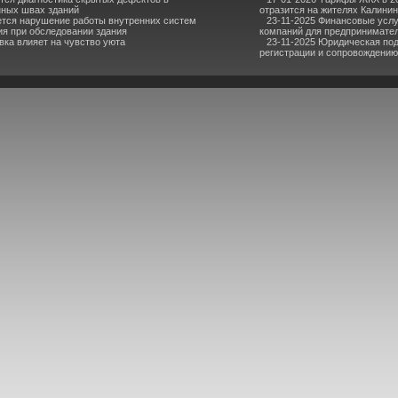
ных швах зданий
отразится на жителях Калини
ется нарушение работы внутренних систем
23-11-2025 Финансовые услу
я при обследовании здания
компаний для предпринимател
вка влияет на чувство уюта
23-11-2025 Юридическая под
регистрации и сопровождению