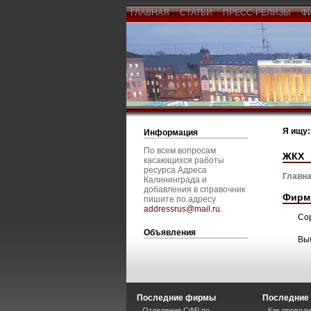
ГЛАВНАЯ
СТАТЬИ
ПРЕСС-РЕЛИЗЫ
Ф
Я ищу:
Информация
По всем вопросам
ЖКХ
касающихся работы
ресурса Адреса
Главна
Калининграда и
добавления в справочник
Фирм
пишите по адресу
addressrus@mail.ru
.
Со
Объявления
Вы
Последние фирмы
Последние 
Отделение СФР по
Как проводи