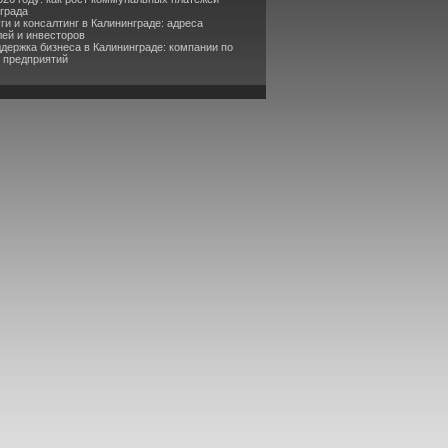
нграда
ги и консалтинг в Калининграде: адреса
ей и инвесторов
держка бизнеса в Калининграде: компании по
 предприятий