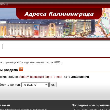
ИРМЫ
я страница
Городское хозяйство
ЖКХ
ы раздела
ртировать по:
городу
названию
цене
e-mail
дате добавления
берите регион:
статьи
Последние пресс-релизы
тся диагностика скрытых дефектов в
17-01-2026 Тарифы ЖКХ в 20