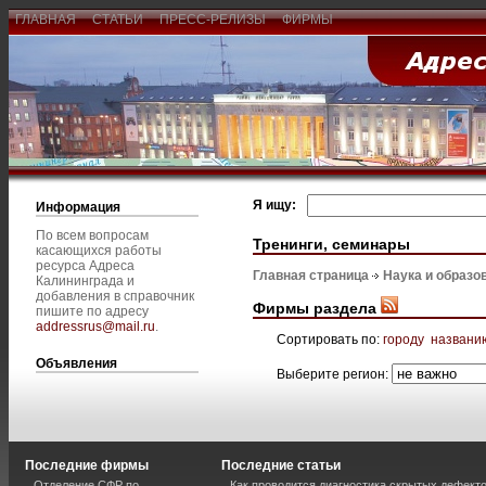
ГЛАВНАЯ
СТАТЬИ
ПРЕСС-РЕЛИЗЫ
ФИРМЫ
Я ищу:
Информация
По всем вопросам
Тренинги, семинары
касающихся работы
ресурса Адреса
Главная страница
Наука и образо
Калининграда и
добавления в справочник
Фирмы раздела
пишите по адресу
addressrus@mail.ru
.
Сортировать по:
городу
названи
Объявления
Выберите регион:
Последние фирмы
Последние статьи
Отделение СФР по
Как проводится диагностика скрытых дефекто