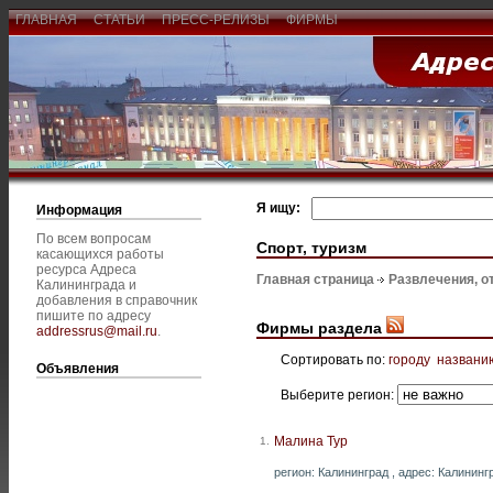
ГЛАВНАЯ
СТАТЬИ
ПРЕСС-РЕЛИЗЫ
ФИРМЫ
Я ищу:
Информация
По всем вопросам
Спорт, туризм
касающихся работы
ресурса Адреса
Главная страница
Развлечения, о
Калининграда и
добавления в справочник
пишите по адресу
Фирмы раздела
addressrus@mail.ru
.
Сортировать по:
городу
названи
Объявления
Выберите регион:
Малина Тур
1.
регион: Калининград , адрес: Калинингр