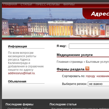
ГЛАВНАЯ
СТАТЬИ
ПРЕСС-РЕЛИЗЫ
ФИРМЫ
Я ищу:
Информация
По всем вопросам
Медицинские услуги
касающихся работы
ресурса Адреса
Главная страница
Бытовые услуг
Калининграда и
добавления в справочник
Фирмы раздела
пишите по адресу
addressrus@mail.ru
.
Сортировать по:
городу
названи
Объявления
Выберите регион:
Последние фирмы
Последние статьи
Отделение СФР по
Как проводится диагностика скрытых дефекто