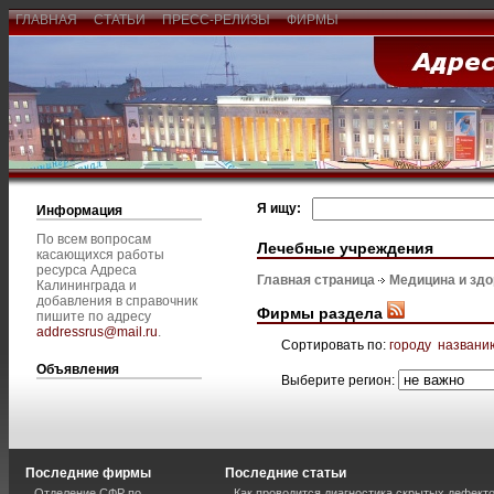
ГЛАВНАЯ
СТАТЬИ
ПРЕСС-РЕЛИЗЫ
ФИРМЫ
Я ищу:
Информация
По всем вопросам
Лечебные учреждения
касающихся работы
ресурса Адреса
Главная страница
Медицина и зд
Калининграда и
добавления в справочник
Фирмы раздела
пишите по адресу
addressrus@mail.ru
.
Сортировать по:
городу
названи
Объявления
Выберите регион:
Последние фирмы
Последние статьи
Отделение СФР по
Как проводится диагностика скрытых дефекто