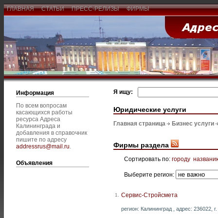
ГЛАВНАЯ
СТАТЬИ
ПРЕСС-РЕЛИЗЫ
ФИРМЫ
Я ищу:
Информация
По всем вопросам
Юридические услуги
касающихся работы
ресурса Адреса
Главная страница
Бизнес услуги
Калининграда и
добавления в справочник
пишите по адресу
Фирмы раздела
addressrus@mail.ru
.
Сортировать по:
городу
названи
Объявления
Выберите регион:
Сервис-Стройсмета
1.
регион: Калининград , адрес: 236022, г.