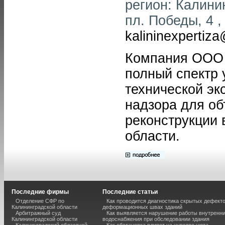
регион: Калинин
пл. Победы, 4 ,
kalininexpertiz
Компания ООО 
полный спектр 
технической эк
надзора для об
реконструкции 
области.
Последние фирмы
Последние статьи
Отделение СФР по
Как проводится диагностика скрытых дефекто
Калининградской области
деформационных швах зданий
Арбитражный суд
Как выявляется нарушение работы внутренн
Калининградской области
водоснабжения при обследовании здания