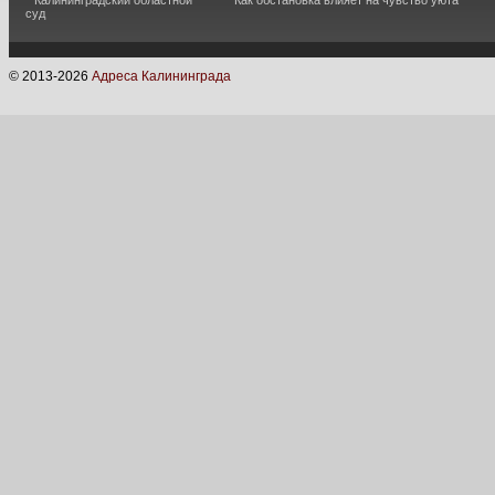
Калининградский областной
Как обстановка влияет на чувство уюта
суд
© 2013-
2026
Адреса Калининграда