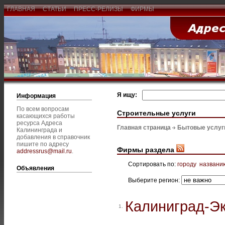
ГЛАВНАЯ
СТАТЬИ
ПРЕСС-РЕЛИЗЫ
ФИРМЫ
Я ищу:
Информация
По всем вопросам
Строительные услуги
касающихся работы
ресурса Адреса
Главная страница
Бытовые услуг
Калининграда и
добавления в справочник
пишите по адресу
Фирмы раздела
addressrus@mail.ru
.
Сортировать по:
городу
названи
Объявления
Выберите регион:
Калиниград-Э
1.