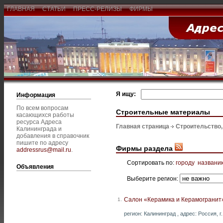
ГЛАВНАЯ
СТАТЬИ
ПРЕСС-РЕЛИЗЫ
ФИРМЫ
Я ищу:
Информация
По всем вопросам
Строительные материалы
касающихся работы
ресурса Адреса
Главная страница
Строительство
Калининграда и
добавления в справочник
пишите по адресу
Фирмы раздела
addressrus@mail.ru
.
Сортировать по:
городу
названи
Объявления
Выберите регион:
Салон «Керамика и Керамогранит
1.
регион: Калининград , адрес: Россия, г.