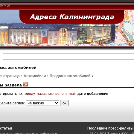
ИРМЫ
ажа автомобилей
я страница
Автомобили
Продажа автомобилей
ы раздела
ртировать по:
городу
названию
цене
e-mail
дате добавления
берите регион:
статьи
Последние пресс-релизы
тся диагностика скрытых дефектов в
17-01-2026 Тарифы ЖКХ в 20