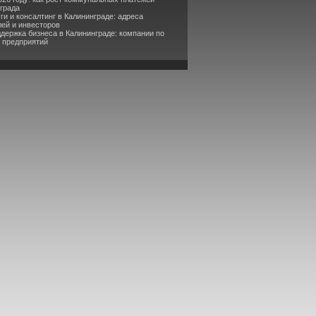
нграда
ги и консалтинг в Калининграде: адреса
ей и инвесторов
держка бизнеса в Калининграде: компании по
 предприятий