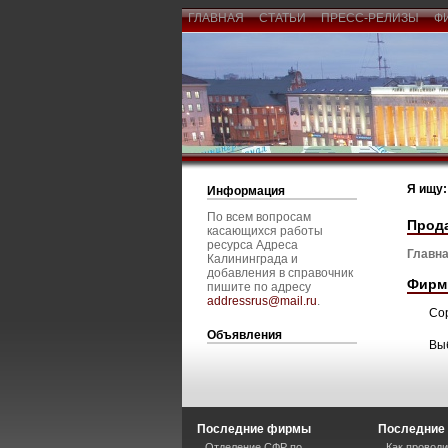
ГЛАВНАЯ
СТАТЬИ
ПРЕСС-РЕЛИЗЫ
Ф
Я ищу:
Информация
По всем вопросам
Прод
касающихся работы
ресурса Адреса
Главна
Калининграда и
добавления в справочник
Фирм
пишите по адресу
addressrus@mail.ru
.
Со
Объявления
Вы
Последние фирмы
Последние 
Отделение СФР по
Как проводи