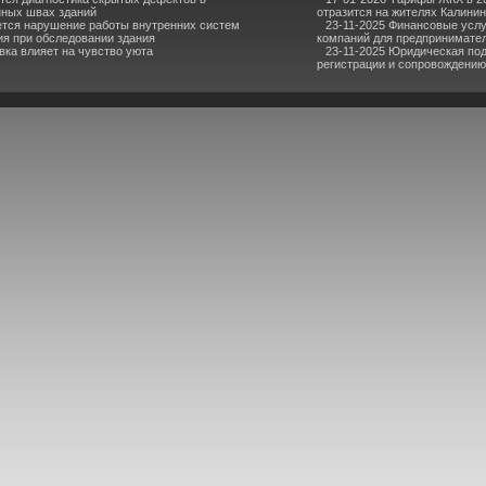
ных швах зданий
отразится на жителях Калини
ется нарушение работы внутренних систем
23-11-2025 Финансовые услу
я при обследовании здания
компаний для предпринимател
вка влияет на чувство уюта
23-11-2025 Юридическая под
регистрации и сопровождению