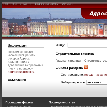
ГЛАВНАЯ
СТАТЬИ
ПРЕСС-РЕЛИЗЫ
ФИРМЫ
Я ищу:
Информация
По всем вопросам
Строительная техника
касающихся работы
ресурса Адреса
Главная страница
Строительство
Калининграда и
добавления в справочник
Фирмы раздела
пишите по адресу
addressrus@mail.ru
.
Сортировать по:
городу
названи
Объявления
Выберите регион:
Последние фирмы
Последние статьи
Отделение СФР по
Как проводится диагностика скрытых дефекто