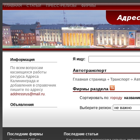
ГЛАВНАЯ
СТАТЬИ
ПРЕСС-РЕЛИЗЫ
ФИРМЫ
Я ищу:
Информация
По всем вопросам
Автотранспорт
касающихся работы
ресурса Адреса
Главная страница
Транспорт
Ав
Калининграда и
добавления в справочник
Фирмы раздела
пишите по адресу
addressrus@mail.ru
.
Сортировать по:
городу
названи
Объявления
Выберите регион:
Последние фирмы
Последние статьи
Отделение СФР по
Как проводится диагностика скрытых дефекто